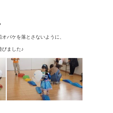
？
船オバケを落とさないように、
遊びました♪